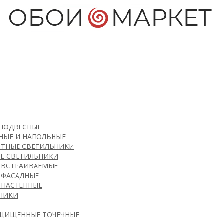
ПОДВЕСНЫЕ
КАСКАДНЫЕ
НЫЕ И НАПОЛЬНЫЕ
ЛИНЕЙНЫЕ
ЫЕ СВЕТИЛЬНИКИ И БРА
ТНЫЕ СВЕТИЛЬНИКИ
ПОТОЛОЧНЫЕ
АЕМЫЕ ТОЧЕЧНЫЕ
Е СВЕТИЛЬНИКИ
НА ЦЕПИ
НИКИ
 ВСТРАИВАЕМЫЕ
НА ШТАНГЕ
 ФАСАДНЫЕ
ОВАЛЬНЫЕ /
 МОДУЛИ
 НАСТЕННЫЕ
ОЛЬНЫЕ
И РАССЕИВАТЕЛИ
НИКИ
НЫЕ ЛЮСТРЫ
ЫЕ КОМПЛЕКТЫ
ЫЕ ЛЮСТРЫ
Е СВЕТИЛЬНИКИ
ЩИЩЕННЫЕ ТОЧЕЧНЫЕ