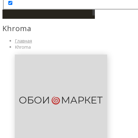
0
Khroma
Главная
Khroma