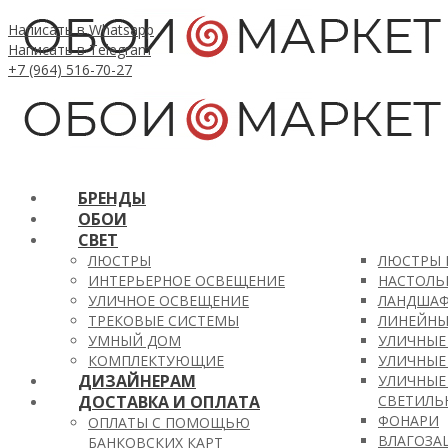
Написать в Whatsapp
Написать в Telegram
+7 (964) 516-70-27
БРЕНДЫ
ОБОИ
СВЕТ
ЛЮСТРЫ
ЛЮСТРЫ 
ИНТЕРЬЕРНОЕ ОСВЕЩЕНИЕ
ЛЮСТРЫ 
НАСТОЛЬ
УЛИЧНОЕ ОСВЕЩЕНИЕ
ЛЮСТРЫ 
НАСТЕНН
ЛАНДШАФ
ТРЕКОВЫЕ СИСТЕМЫ
ЛЮСТРЫ 
ВСТРАИВ
ЛИНЕЙНЫ
УМНЫЙ ДОМ
ЛЮСТРЫ 
СВЕТИЛЬ
УЛИЧНЫЕ
КОМПЛЕКТУЮЩИЕ
ЛЮСТРЫ 
ТОРШЕР
УЛИЧНЫЕ
ДИЗАЙНЕРАМ
ЛЮСТРЫ 
ЛАМПЫ И
УЛИЧНЫЕ
ДОСТАВКА И ОПЛАТА
ПРЯМОУГ
ОПТИКА 
СВЕТИЛЬ
ПОТОЛОЧ
ПОДВЕСН
ФОНАРИ
ОПЛАТЫ С ПОМОЩЬЮ
ПОДВЕСН
ТОЧЕЧНЫ
ВЛАГОЗА
БАНКОВСКИХ КАРТ