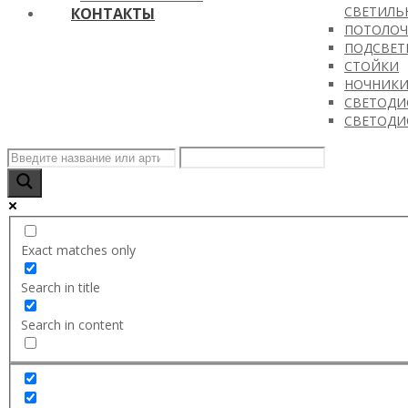
РОЖКОВЫ
ПОДВЕСН
СВЕТИЛЬ
КОНТАКТЫ
ПОТОЛОЧ
ПОДСВЕТ
СТОЙКИ
+7 (964) 516-70-2
НОЧНИК
СВЕТОДИ
СВЕТОДИ
info@обоимаркет.рф
Exact matches only
Search in title
Search in content